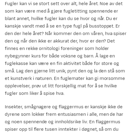
Fugler kan vi se stort sett over alt, hele året. Noe av det
som kan være med å gjøre fugletitting spennende er
blant annet, hvilke fugler kan du se hvor og når. Du er
kanskje vandt med å se en type fugl på busstoppet. Er
den der hele året? Når kommer den om våren, hva spiser
den og når den ikke er akkurat der, hvor er den? Det
finnes en rekke ornitologi foreninger som holder
nybegynner kurs for både voksne og barn. Å lage en
fuglekasse kan være en fin aktivitet både for store og
små. Lag den gjerne litt unik, pynt den og la den stå som
et kunstverk i naturen. En fuglemater kan gi morsomme
opplevelser, prøv ut litt forskjellig mat for å se hvilke
fugler som liker å spise hva.
Insekter, smågnagere og flaggermus er kanskje ikke de
dyrene som lokker frem entusiasmen i alle, men de har
og noen spennende og innholdsrike liv. En flaggermus
spiser opp til flere tusen inntekter i døgnet, så om du