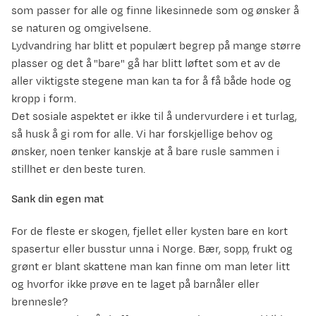
som passer for alle og finne likesinnede som og ønsker å
se naturen og omgivelsene.
Lydvandring har blitt et populært begrep på mange større
plasser og det å "bare" gå har blitt løftet som et av de
aller viktigste stegene man kan ta for å få både hode og
kropp i form.
Det sosiale aspektet er ikke til å undervurdere i et turlag,
så husk å gi rom for alle. Vi har forskjellige behov og
ønsker, noen tenker kanskje at å bare rusle sammen i
stillhet er den beste turen.
Sank din egen mat
For de fleste er skogen, fjellet eller kysten bare en kort
spasertur eller busstur unna i Norge. Bær, sopp, frukt og
grønt er blant skattene man kan finne om man leter litt
og hvorfor ikke prøve en te laget på barnåler eller
brennesle?