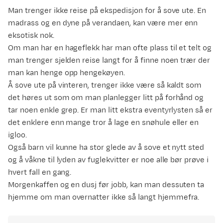
Man trenger ikke reise på ekspedisjon for å sove ute. En
madrass og en dyne på verandaen, kan være mer enn
eksotisk nok.
Om man har en hageflekk har man ofte plass til et telt og
man trenger sjelden reise langt for å finne noen trær der
man kan henge opp hengekøyen.
Å sove ute på vinteren, trenger ikke være så kaldt som
det høres ut som om man planlegger litt på forhånd og
tar noen enkle grep. Er man litt ekstra eventyrlysten så er
det enklere enn mange tror å lage en snøhule eller en
igloo.
Også barn vil kunne ha stor glede av å sove et nytt sted
og å våkne til lyden av fuglekvitter er noe alle bør prøve i
hvert fall en gang.
Morgenkaffen og en dusj før jobb, kan man dessuten ta
hjemme om man overnatter ikke så langt hjemmefra.