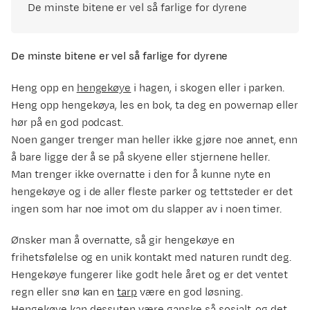
De minste bitene er vel så farlige for dyrene
De minste bitene er vel så farlige for dyrene
Heng opp en
hengekøye
i hagen, i skogen eller i parken.
Heng opp hengekøya, les en bok, ta deg en powernap eller
hør på en god podcast.
Noen ganger trenger man heller ikke gjøre noe annet, enn
å bare ligge der å se på skyene eller stjernene heller.
Man trenger ikke overnatte i den for å kunne nyte en
hengekøye og i de aller fleste parker og tettsteder er det
ingen som har noe imot om du slapper av i noen timer.
Ønsker man å overnatte, så gir hengekøye en
frihetsfølelse og en unik kontakt med naturen rundt deg.
Hengekøye fungerer like godt hele året og er det ventet
regn eller snø kan en
tarp
være en god løsning.
Hengekøye kan dessuten være ganske så sosialt, og det