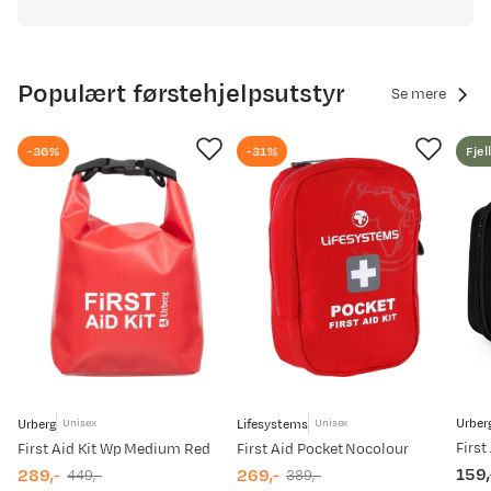
Populært førstehjelpsutstyr
Se mere
-36%
-31%
Fjel
Urber
Urberg
Lifesystems
Unisex
Unisex
First
First Aid Kit Wp Medium Red
First Aid Pocket Nocolour
159,
289,-
269,-
449,-
389,-
pric
discounted
original
discounted
original