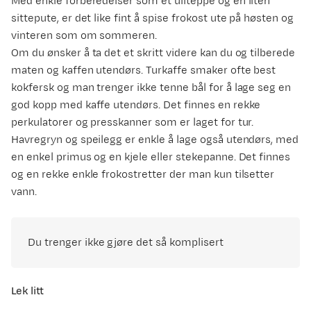
Med enkle forberedelser som et ullteppe og en liten
sittepute, er det like fint å spise frokost ute på høsten og
vinteren som om sommeren.
Om du ønsker å ta det et skritt videre kan du og tilberede
maten og kaffen utendørs. Turkaffe smaker ofte best
kokfersk og man trenger ikke tenne bål for å lage seg en
god kopp med kaffe utendørs. Det finnes en rekke
perkulatorer og presskanner som er laget for tur.
Havregryn og speilegg er enkle å lage også utendørs, med
en enkel primus og en kjele eller stekepanne. Det finnes
og en rekke enkle frokostretter der man kun tilsetter
vann.
Du trenger ikke gjøre det så komplisert
Lek litt