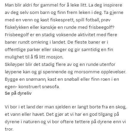
Man blir aldri for gammel for å leke litt. La deg inspirere
av deg selv som barn og finn frem leken i deg. Ta gjerne
med en venn og kast fiskesprett, spill fotball, prøv
fiskelykken eller kanskje en runde med frisbeegolf?
Frisbeegolf er en stadig voksende aktivitet med flere
baner rundt omkring i landet. De fleste baner er i
offentlige parker eller skoger og gir samtidig en fin
mulighet til å få litt mosjon.
Skiløyper blir det stadig flere av og en runde utenfor
løypene kan og gi spennende og morsomme opplevelser.
Bygge en snømann, kast en snøball eller finn roen i en
egen- konstruert snøsofa.
Se på dyreliv
Vi bor i et land der man sjelden er langt borte fra en skog,
et vann eller havet. Det gjør at vi har en god tilgang på
dyrene i naturen og vi bor oftere tettere på dyrene enn vi
tror.