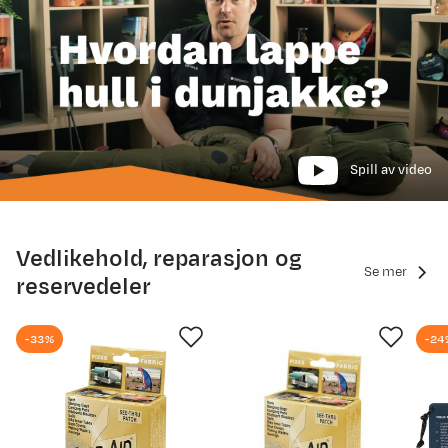
Spill av video
Vedlikehold, reparasjon og
Se mer
reservedeler
-33%
-24