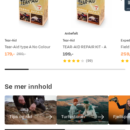
Anbefalt
Tear-Aid
Tear-Aid
Expe
Tear-Aid type A No Colour
TEAR-AID REPAIR KIT - A
Field
179,-
199,-
259,
269,-
discounted
original
price
disc
origi
(
99
)
price
price
pric
pric
Se mer innhold
Turhistorier
Fjellsp
Tips og råd