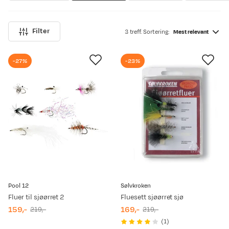
Filter
3 treff. Sortering:
Mest relevant
-27%
-23%
Pool 12
Sølvkroken
Fluer til sjøørret 2
Fluesett sjøørret sjø
159,-
169,-
219,-
219,-
discounted
original
discounted
original
(
1
)
price
price
price
price