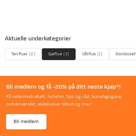
Aktuelle underkategorier
Tørrfluer
(
2
)
Sjøflue
(
3
)
Våtflue
(
1
)
Komboset
Bli medlem og få -20% på ditt neste kjøp*!
Få velkomstrabatt, nyheter, tips og råd, bursdagsgave,
ordreoversikt, eksklusive tilbud og mer!
Bli medlem