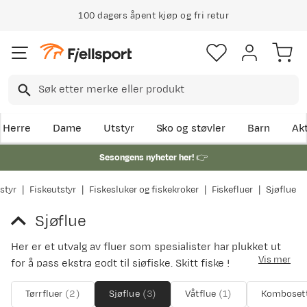
100 dagers åpent kjøp og fri retur
Herre
Dame
Utstyr
Sko og støvler
Barn
Akt
Sesongens nyheter her!
👉
styr
Fiskeutstyr
Fiskesluker og fiskekroker
Fiskefluer
Sjøflue
Sjøflue
Her er et utvalg av fluer som spesialister har plukket ut
Vis mer
for å pass ekstra godt til sjøfiske. Skitt fiske !
Tørrfluer
(
2
)
Sjøflue
(
3
)
Våtflue
(
1
)
Komboset