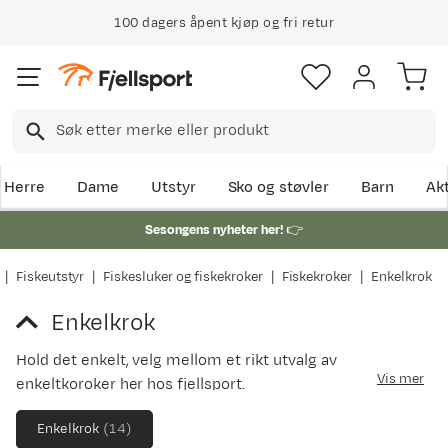
100 dagers åpent kjøp og fri retur
Herre
Dame
Utstyr
Sko og støvler
Barn
Akt
Sesongens nyheter her!
👉
Fiskeutstyr
Fiskesluker og fiskekroker
Fiskekroker
Enkelkrok
Enkelkrok
Hold det enkelt, velg mellom et rikt utvalg av
Vis mer
enkeltkoroker her hos fjellsport.
Enkelkrok
(
14
)