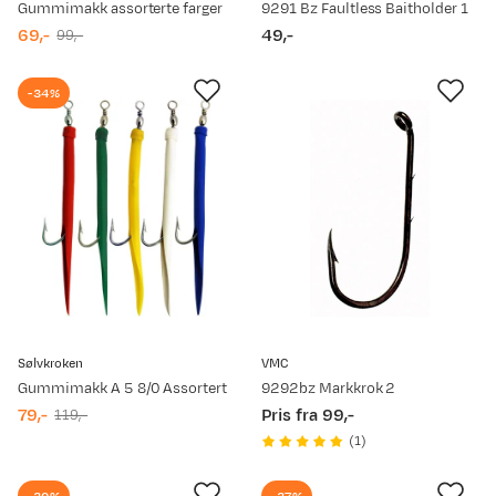
Gummimakk assorterte farger
9291 Bz Faultless Baitholder 1
69,-
49,-
99,-
discounted
original
price
price
price
-34%
Sølvkroken
VMC
Gummimakk A 5 8/0 Assortert
9292bz Markkrok 2
79,-
Pris fra 99,-
119,-
discounted
original
price
(
1
)
price
price