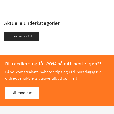
Aktuelle underkategorier
Enkelkrok
(
14
)
Bli medlem og få -20% på ditt neste kjøp*!
Få velkomstrabatt, nyheter, tips og råd, bursdagsgave,
ordreoversikt, eksklusive tilbud og mer!
Bli medlem