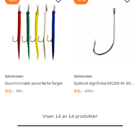
-30%
-37%
Sølvkroken
Sølvkroken
Gummimakk assorterte farger
Sjøkrok Agnfiske SK189-Ni Str 3/0 20stk Nickel Nickel
69,-
69,-
99,-
109,-
discounted
original
discounted
original
price
price
price
price
Viser 14 av 14 produkter