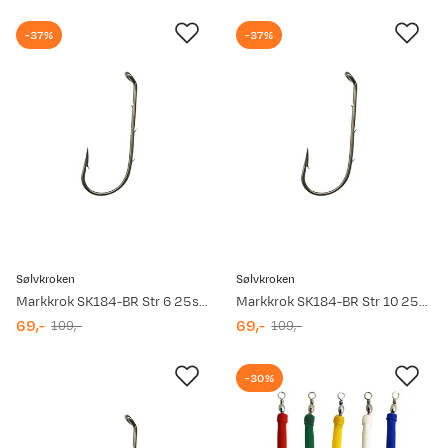
-37%
-37%
Sølvkroken
Sølvkroken
Markkrok SK184-BR Str 6 25stk Bronze Bronze
Markkrok SK184-BR Str 10 25stk Bronze Bronze
69,-
69,-
109,-
109,-
discounted
original
discounted
original
price
price
price
price
-30%