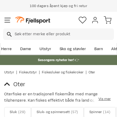
100 dagers åpent kjøp og fri retur
Herre
Dame
Utstyr
Sko og støvler
Barn
Akt
Sesongens nyheter her!
👉
Utstyr
Fiskeutstyr
Fiskesluker og fiskekroker
Oter
Oter
Oterfiske er en tradisjonell fiskemåte med mange
Vis mer
tilghengere. Kan fiskes effektivt både fra land og båt.
Husk å sjekk om det er lov å fiske med oter der du
Sluk
(
29
)
Sluk- og spinnersett
(
57
)
Spinner
(
14
)
planlegger å fiske.