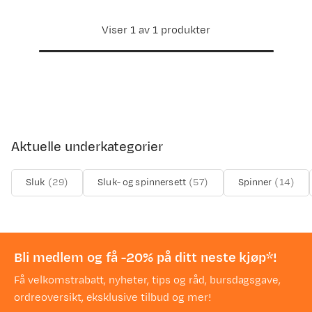
Viser 1 av 1 produkter
Aktuelle underkategorier
Sluk
(
29
)
Sluk- og spinnersett
(
57
)
Spinner
(
14
)
Bli medlem og få -20% på ditt neste kjøp*!
Få velkomstrabatt, nyheter, tips og råd, bursdagsgave,
ordreoversikt, eksklusive tilbud og mer!