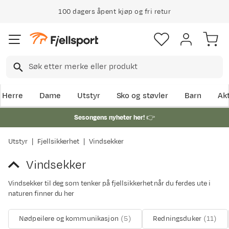
100 dagers åpent kjøp og fri retur
Herre
Dame
Utstyr
Sko og støvler
Barn
Akt
Sesongens nyheter her!
👉
Utstyr
Fjellsikkerhet
Vindsekker
Vindsekker
Vindsekker til deg som tenker på fjellsikkerhet når du ferdes ute i
naturen finner du her
Nødpeilere og kommunikasjon
(
5
)
Redningsduker
(
11
)