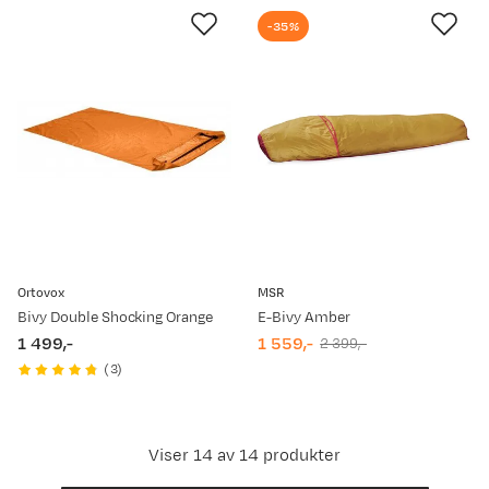
-35%
Ortovox
MSR
Bivy Double Shocking Orange
E-Bivy Amber
1 499,-
1 559,-
2 399,-
price
discounted
original
(
3
)
price
price
Viser 14 av 14 produkter