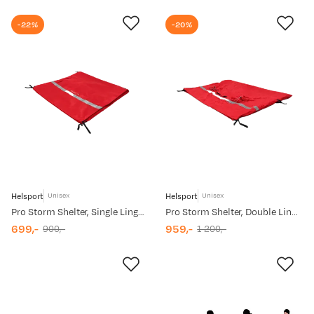
-22%
-20%
Helsport
Helsport
Unisex
Unisex
Pro Storm Shelter, Single Lingonberry Red
Pro Storm Shelter, Double Lingonberry Red
699,-
959,-
900,-
1 200,-
discounted
original
discounted
original
price
price
price
price