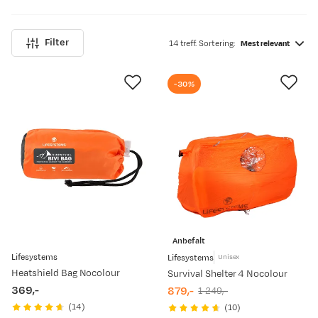
Filter
14 treff. Sortering:
Mest relevant
-30%
Anbefalt
Lifesystems
Lifesystems
Unisex
Heatshield Bag Nocolour
Survival Shelter 4 Nocolour
369,-
879,-
1 249,-
price
discounted
original
(
14
)
(
10
)
price
price