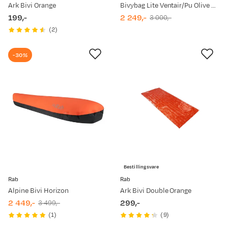
Ark Bivi Orange
Bivybag Lite Ventair/Pu Olive Grey
199,-
2 249,-
3 000,-
price
discounted
original
(
2
)
price
price
-30%
Bestillingsvare
Rab
Rab
Alpine Bivi Horizon
Ark Bivi Double Orange
2 449,-
299,-
3 499,-
discounted
original
price
(
1
)
(
9
)
price
price