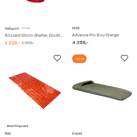
MSR
Helsport
Unisex
Advance Pro Bivy Orange
Blizzard Storm Shelter, Double Lingonberry Red
4 399,-
1 219,-
1 900,-
price
discounted
original
price
price
-25%
Bestillingsvare
Rab
Exped