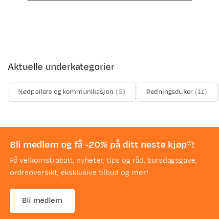
Aktuelle underkategorier
Nødpeilere og kommunikasjon
(
5
)
Redningsduker
(
11
)
Bli medlem og få -20% på ditt neste kjøp*!
Få velkomstrabatt, nyheter, tips og råd, bursdagsgave,
ordreoversikt, eksklusive tilbud og mer!
Bli medlem