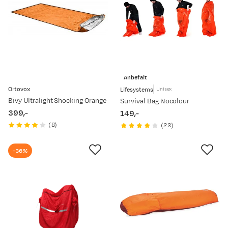
Anbefalt
Ortovox
Lifesystems
Unisex
Bivy Ultralight Shocking Orange
Survival Bag Nocolour
399,-
149,-
price
price
(
8
)
(
23
)
-36%