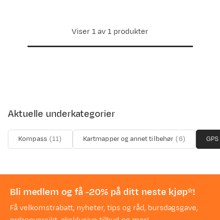
Viser 1 av 1 produkter
Aktuelle underkategorier
Kompass
(
11
)
Kartmapper og annet tilbehør
(
6
)
GPS 
Bli medlem og få -20% på ditt neste kjøp*!
Få velkomstrabatt, nyheter, tips og råd, bursdagsgave,