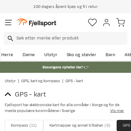
100 dagers åpent kjøp og fri retur
Herre
Dame
Utstyr
Sko og støvler
Barn
Akt
Sesongens nyheter her!
👉
Utstyr
GPS, kart og kompass
GPS - kart
GPS - kart
Fjellsport har elektroniske kart for alle områder i Norge og for de
meste populære turområdene i Sverige.
Vis mer
Vi har og papirkart over de mest kjente turområdene, om
Kompass
(
11
)
Kartmapper og annet tilbehør
(
6
)
GPS 
du ønsker å supplere med det.