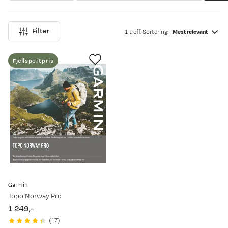
Filter
1 treff. Sortering:
Mest relevant
Fjellsportpris
Garmin
Topo Norway Pro
1 249,-
price
(
17
)