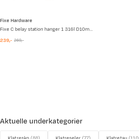
Fixe Hardware
Fixe C belay station hanger 1 316l D10mm No color
239,-
269,-
discounted
original
price
price
Aktuelle underkategorier
Klatresko
(
88
)
Klatreseler
(
77
)
Klatretau
(
110