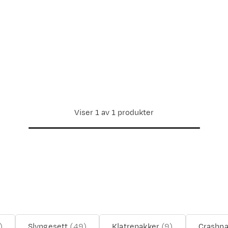
Viser 1 av 1 produkter
)
Slyngesett
(
49
)
Klatrepakker
(
9
)
Crashp