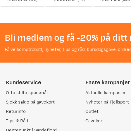
Bli medlem og få -20% på ditt 
Få velkomstrabatt, nyheter, tips og råd, bursdagsgave, ordreo
Kundeservice
Faste kampanjer
Ofte stilte spørsmål
Aktuelle kampanjer
Sjekk saldo på gavekort
Nyheter på Fjellsport
Returinfo
Outlet
Tips & Råd
Gavekort
Hentepunkt i Sandefjord