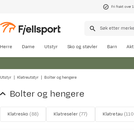
Fri frakt over 
Herre
Dame
Utstyr
Sko og støvler
Barn
Akt
Utstyr
Klatreutstyr
Bolter og hengere
Bolter og hengere
Klatresko
(
88
)
Klatreseler
(
77
)
Klatretau
(
110