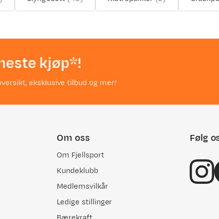
neste kjøp*!
versikt, eksklusive tilbud og mer!
Om oss
Følg o
Om Fjellsport
Kundeklubb
Medlemsvilkår
Ledige stillinger
Bærekraft