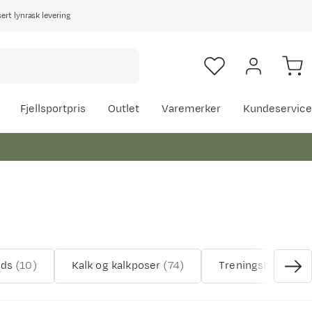
rt lynrask levering
Fjellsportpris
Outlet
Varemerker
Kundeservice
ads
(
10
)
Kalk og kalkposer
(
74
)
Treningsbrett og k