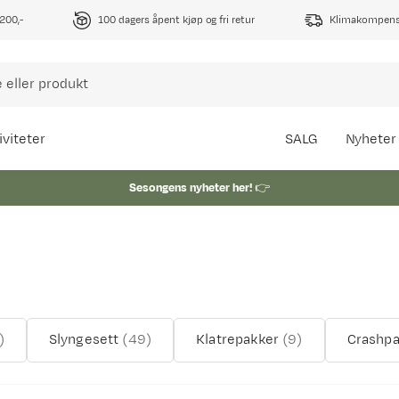
1200,-
100 dagers åpent kjøp og fri retur
Klimakompense
iviteter
SALG
Nyheter
Sesongens nyheter her!
👉
)
Slyngesett
(
49
)
Klatrepakker
(
9
)
Crashp