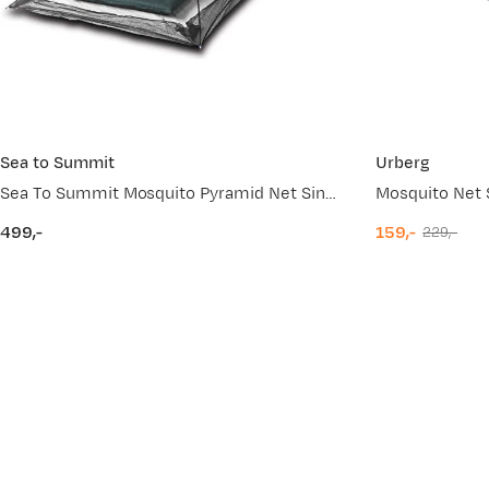
Sea to Summit
Urberg
Sea To Summit Mosquito Pyramid Net Single Black
Mosquito Net 
499,-
159,-
229,-
price
discounted
original
price
price