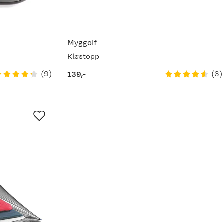
Myggolf
Kløstopp
(
9
)
(
6
)
139,-
price