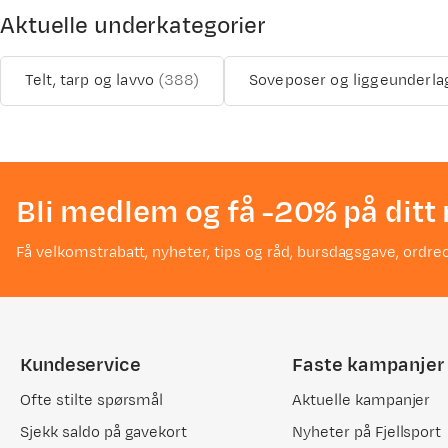
Aktuelle underkategorier
Telt, tarp og lavvo
(
388
)
Soveposer og liggeunderla
Bli medlem og få -20% på ditt 
Få velkomstrabatt, nyheter, tips og råd, bursdagsgave, ordreo
Kundeservice
Faste kampanjer
Ofte stilte spørsmål
Aktuelle kampanjer
Sjekk saldo på gavekort
Nyheter på Fjellsport