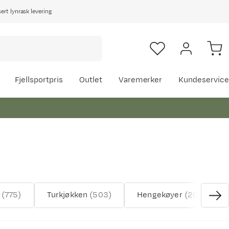
rt lynrask levering
Fjellsportpris
Outlet
Varemerker
Kundeservice
(
775
)
Turkjøkken
(
503
)
Hengekøyer
(
20
)