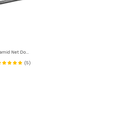
Sea To Summit Mosquito Pyramid Net Double Black
(
5
)