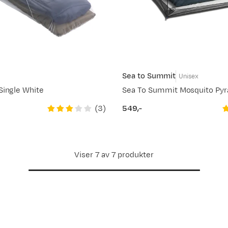
Sea to Summit
Unisex
Single White
(
3
)
549,-
price
Viser 7 av 7 produkter