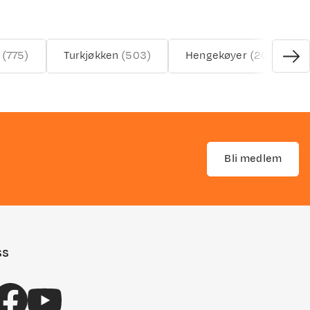
(
775
)
Turkjøkken
(
503
)
Hengekøyer
(
20
)
Bli medlem
ss