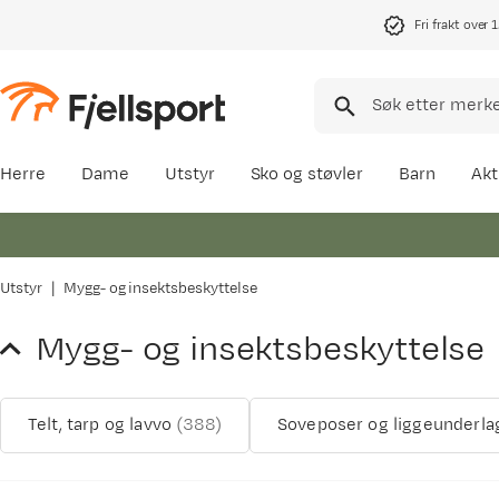
Fri frakt over 
Herre
Dame
Utstyr
Sko og støvler
Barn
Akt
Utstyr
Mygg- og insektsbeskyttelse
Mygg- og insektsbeskyttelse
Telt, tarp og lavvo
(
388
)
Soveposer og liggeunderla