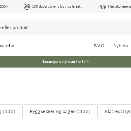
1200,-
100 dagers åpent kjøp og fri retur
Klimakompense
iviteter
SALG
Nyheter
Sesongens nyheter her!
👉
g
(
333
)
Ryggsekker og bager
(
1136
)
Klatreutstyr