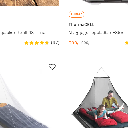
Outlet
ThermaCELL
packer Refill 48 Timer
Myggjager oppladbar EX55
(
97
)
599,-
999,-
discounted
original
price
price