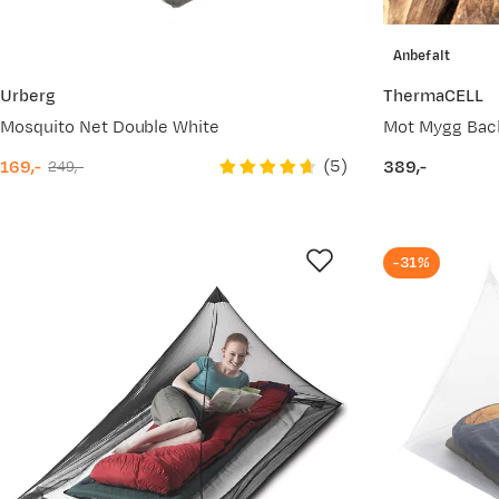
Anbefalt
Urberg
ThermaCELL
Mosquito Net Double White
Mot Mygg Back
(
5
)
169,-
389,-
249,-
discounted
original
price
price
price
-31%