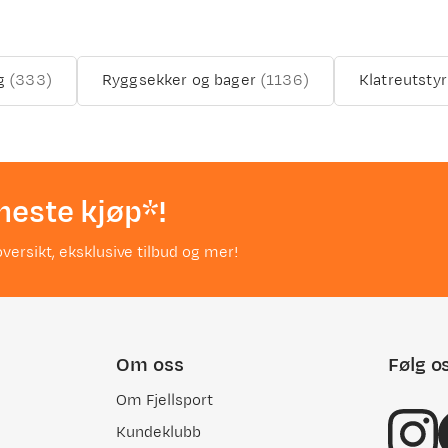
g
(
333
)
Ryggsekker og bager
(
1136
)
Klatreutstyr
neste kjøp*!
versikt, eksklusive tilbud og mer!
Om oss
Følg o
Om Fjellsport
Kundeklubb