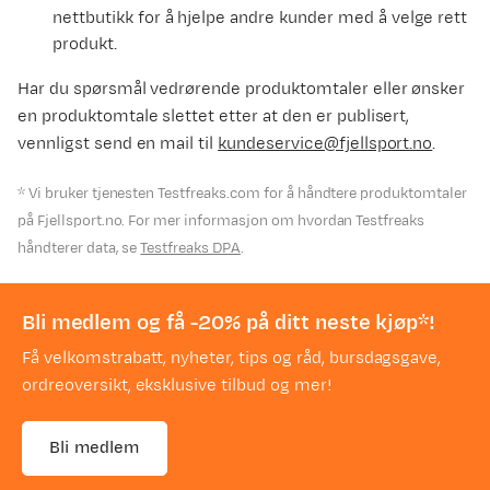
nettbutikk for å hjelpe andre kunder med å velge rett
produkt.
Har du spørsmål vedrørende produktomtaler eller ønsker
en produktomtale slettet etter at den er publisert,
vennligst send en mail til
kundeservice@fjellsport.no
.
* Vi bruker tjenesten Testfreaks.com for å håndtere produktomtaler
på Fjellsport.no. For mer informasjon om hvordan Testfreaks
håndterer data, se
Testfreaks DPA
.
Bli medlem og få -20% på ditt neste kjøp*!
Få velkomstrabatt, nyheter, tips og råd, bursdagsgave,
ordreoversikt, eksklusive tilbud og mer!
Bli medlem