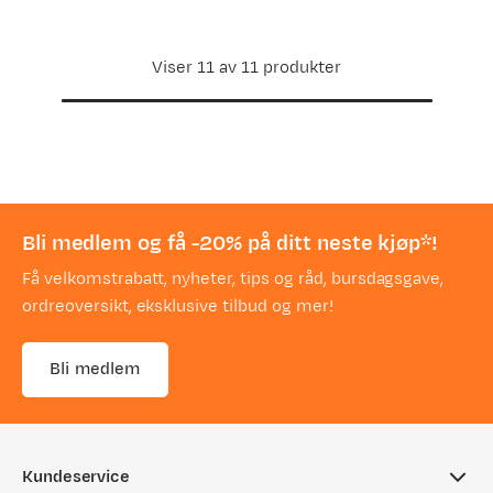
Viser 11 av 11 produkter
Bli medlem og få -20% på ditt neste kjøp*!
Få velkomstrabatt, nyheter, tips og råd, bursdagsgave,
ordreoversikt, eksklusive tilbud og mer!
Bli medlem
Kundeservice