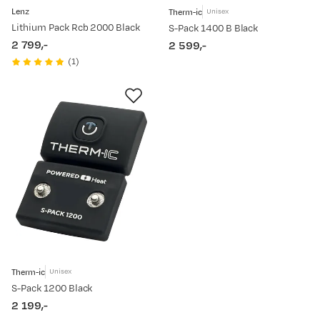
Lenz
Therm-ic
Unisex
Lithium Pack Rcb 2000 Black
S-Pack 1400 B Black
2 799,-
2 599,-
price
price
(
1
)
Therm-ic
Unisex
S-Pack 1200 Black
2 199,-
price