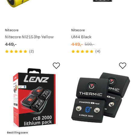
Nitecore
Nitecore
Nitecore Nl2153hp Yellow
UM4 Black
449,-
449,-
599,-
price
discounted
original
(
2
)
(
4
)
price
price
Bestillingsvare