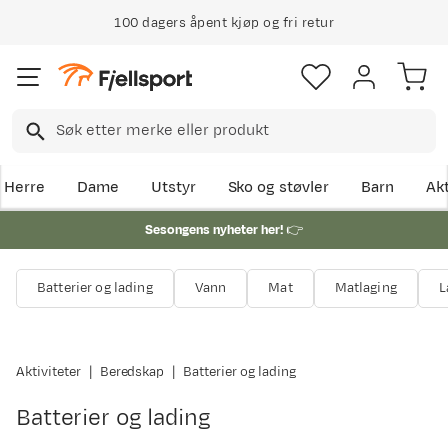
100 dagers åpent kjøp og fri retur
Herre
Dame
Utstyr
Sko og støvler
Barn
Akt
Sesongens nyheter her!
👉
Batterier og lading
Vann
Mat
Matlaging
L
Aktiviteter
Beredskap
Batterier og lading
Batterier og lading