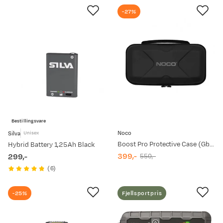
-27%
Bestillingsvare
Noco
Silva
Unisex
Boost Pro Protective Case (Gbx75)
Hybrid Battery 1,25Ah Black
399,-
299,-
550,-
discounted
original
price
(
6
)
price
price
-25%
Fjellsportpris