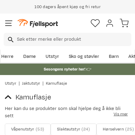
100 dagers åpent kjøp og fri retur
Herre
Dame
Utstyr
Sko og støvler
Barn
Akt
Sesongens nyheter her!
👉
Utstyr
Jaktutstyr
Kamuflasje
Kamuflasje
Her kan du se produkter som skal hjelpe deg å ikke bli
Vis mer
sett
Våpenutstyr
(
53
)
Slakteutstyr
(
24
)
Hørselvern
(
25
)