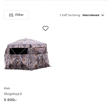
Filter
1 treff. Sortering:
Mest relevant
iFish
Skogskoja 6
5 600,-
price