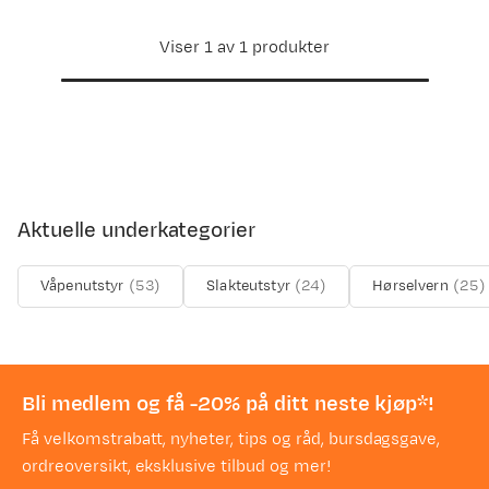
Viser 1 av 1 produkter
Aktuelle underkategorier
Våpenutstyr
(
53
)
Slakteutstyr
(
24
)
Hørselvern
(
25
)
Bli medlem og få -20% på ditt neste kjøp*!
Få velkomstrabatt, nyheter, tips og råd, bursdagsgave,
ordreoversikt, eksklusive tilbud og mer!