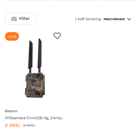
Filter
1 treff. Sortering:
Mest relevant
-14%
Brecom
Viltkamera Cm4100 4g, 24mp Mms/Email
2 999,-
3 490,-
discounted
original
price
price