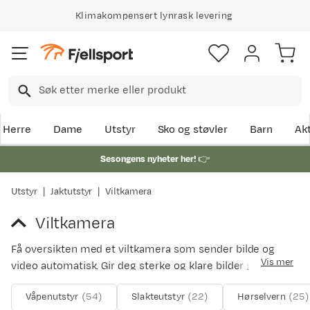
Klimakompensert lynrask levering
Herre
Dame
Utstyr
Sko og støvler
Barn
Akt
Sesongens nyheter her!
👉
Utstyr
Jaktutstyr
Viltkamera
Viltkamera
Få oversikten med et viltkamera som sender bilde og
Vis mer
video automatisk. Gir deg sterke og klare bilder på dagtid
og i mørket.
Våpenutstyr
(
54
)
Slakteutstyr
(
22
)
Hørselvern
(
25
)