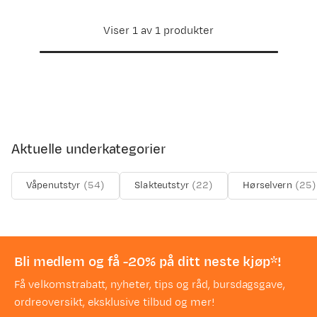
Viser 1 av 1 produkter
Aktuelle underkategorier
Våpenutstyr
(
54
)
Slakteutstyr
(
22
)
Hørselvern
(
25
)
Bli medlem og få -20% på ditt neste kjøp*!
Få velkomstrabatt, nyheter, tips og råd, bursdagsgave,
ordreoversikt, eksklusive tilbud og mer!